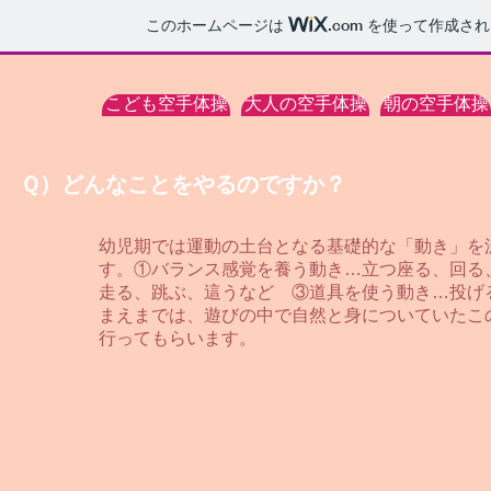
このホームページは
.com
を使って作成され
こども空手体操
大人の空手体操
朝の空手体操
Ｑ）どんなことをやるのですか？
幼児期では運動の土台となる基礎的な「動き」を
す。①バランス感覚を養う動き…立つ座る、回る
走る、跳ぶ、這うなど ③道具を使う動き…投
まえまでは、遊びの中で自然と身についていたこ
行ってもらいます。